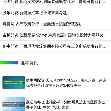
无忧配资 多地发文鼓励居民装修既有住房，珠海可提取住房公积金等用以支持家庭整装
股巢配资 新能源汽车行业迎来新考题
嘉喜网 农行苏州分行：金融活水赋能智慧春耕
吉越配资 创新无界 设计有声第七届中国钟表设计大赛颁奖典礼圆满落幕
创牛配资 广西现代物流集团有限公司在上交所成功发行第二期高成长产业债
推荐资讯
益牛网配资 天亿马(301178.SZ)：南京乐遂、南京
优志拟合计减持不超过3.46%股份
赢证策略 芝士控必试！湖南爆浆芝士火腿西多士
香浓美味_牛奶_风味_家庭