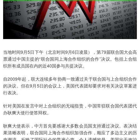
当地时间9月5日下午（北京时间9月6日凌晨），第79届联合国大会高
票通过中国主提的“联合国同上海合作组织的合作”决议。包括上合组
织所有成员国在内的近40国参与共提决议。
自2009年起，联大连续多年协商一致通过关于联合国与上合组织合作
的决议。但在9月5日的会议上，美国代表团却要求对有关决议草案进
行表决。
针对美国在发言中对上合组织的无端指责，中国常驻联合国代表团代
办耿爽大使行使答辩权。
耿爽大使表示，中方首先要感谢大多数会员国支持通过决议。表决结
果清晰表明，联合国同上海合作组织加强合作，顺应了多边主义的历
史潮流，反映了国际社会的普遍心声。令人遗憾的是，美国出于政治