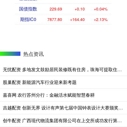
国债指数
229.69
+0.10
+0.04%
期指IC0
7877.80
+164.40
+2.13%
热点资讯
无忧配资 多地发文鼓励居民装修既有住房，珠海可提取住房公积金等用以支持家庭整装
股巢配资 新能源汽车行业迎来新考题
嘉喜网 农行苏州分行：金融活水赋能智慧春耕
吉越配资 创新无界 设计有声第七届中国钟表设计大赛颁奖典礼圆满落幕
创牛配资 广西现代物流集团有限公司在上交所成功发行第二期高成长产业债