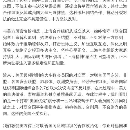
企图，不仅未参与决议草案磋商，还提出将草案付诸表决，并对上海
合作组织及其成员国大肆污蔑抹黑。这种破坏团结合作、挑动分裂对
抗的做法完全不具建设性，中方坚决反对。
与美方所言恰恰相反，上海合作组织从成立以来，始终恪守《联合国
宪章》宗旨和原则，始终奉行不结盟、不对抗、不针对第三方原则，
始终致力于推动睦邻友好、打击恐怖主义、加强互联互通、深化文明
互鉴，始终坚定捍卫多边主义、坚持公平正义。上海合作组织大家庭
持续壮大，国际影响力与日俱增，“上海精神”感召力日益增强，正不
断为世界注入更多稳定性和正能量。
近来，美国频频站到绝大多数会员国的对立面，对联合国同东盟、非
盟、各国议会联盟、独联体、欧洲委员会、经济合作组织、法语国家
组织等国际组织合作的7份联大决议均投下反对票。在此过程中，美方
的单边做派、蛮横霸道和孤立处境暴露无遗。在此过程中，我们看到
的是一个打着“美国优先”旗号将一己私利凌驾于广大会员国的共同利
益之上，对联合国事务指指点点、挑挑拣拣，合则用、不合则弃的美
国。这样的美国不受欢迎。
我们敦促美方停止将联合国同区域组织的合作政治化，停止对他国和