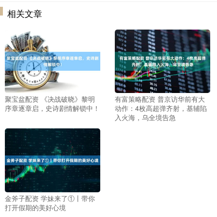
相关文章
聚宝盆配资 《决战破晓》黎明
有富策略配资 普京访华前有大
序章逐章启，史诗剧情解锁中！
动作：4枚高超弹齐射，基辅陷
入火海，乌全境告急
金斧子配资 学妹来了①丨带你
打开假期的美好心境