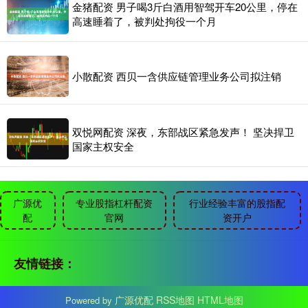
金猪配资 男子喝3斤白酒用智驾开车20公里，停在
高速睡着了，被判处拘役一个月
小散配资 西贝一含供应链管理业务公司拟注销
双悦网配资 深夜，东部战区紧急发声！ 坚决捍卫
国家主权安全
广源优
专业股指杠杆配资
行业经验丰富的股指配
配
官网
资开户
友情链接：
广源优配
RSS地图
HTML地图
Powered by