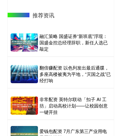
推荐资讯
融汇策略 国盛证券“新班底”浮现：
国盛金控总经理辞职，新任人选已
敲定
翻倍赚配资 以色列发出最后通牒，
多座高楼被夷为平地，“灭国之战”已
经打响
非常配资 英特尔联动「扣子 AI 工
坊」启动高校计划——让校园创意
一键开挂
爱钱包配资 7月广东第三产业用电