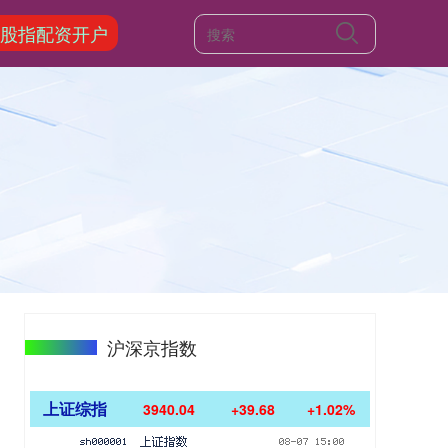
的股指配资开户
沪深京指数
上证综指
3940.04
+39.68
+1.02%