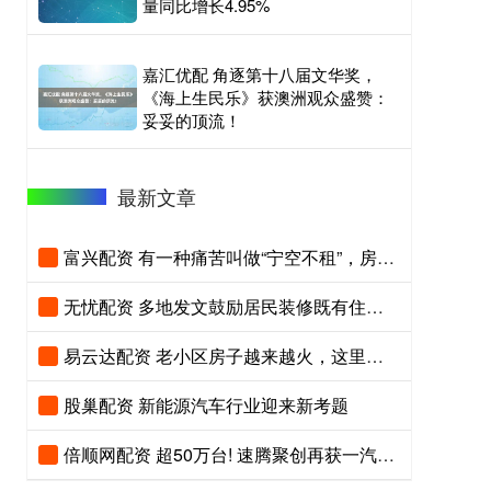
量同比增长4.95%
嘉汇优配 角逐第十八届文华奖，
《海上生民乐》获澳洲观众盛赞：
妥妥的顶流！
最新文章
富兴配资 有一种痛苦叫做“宁空不租”，房东坦言：租出去，还不如空着！
无忧配资 多地发文鼓励居民装修既有住房，珠海可提取住房公积金等用以支持家庭整装
易云达配资 老小区房子越来越火，这里面的门道你知道吗？
股巢配资 新能源汽车行业迎来新考题
倍顺网配资 超50万台! 速腾聚创再获一汽丰田全新车型定点