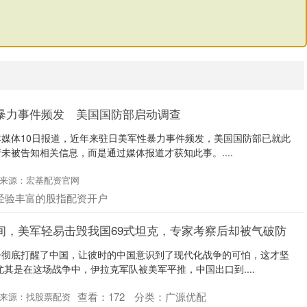
暴力事件频发 美国国防部启动调查
日本媒体10日报道，近年来驻日美军性暴力事件频发，美国国防部已就此
未被告知相关信息，而是通过媒体报道才获知此事。....
来源：宏基配资官网
经验丰富的股指配资开户
间，美军轻易击毁我国69式坦克，专家考察后却被气破防
争彻底打醒了中国，让彼时的中国意识到了现代化战争的可怕，这才坚
尤其是在这场战争中，伊拉克军队被美军平推，中国出口到....
查看：
172
分类：
广源优配
来源：找股票配资